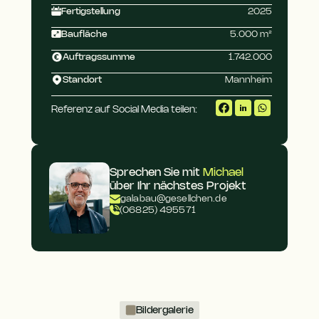
Fertigstellung
2025
Baufläche
5.000 m²
Auftragssumme
1.742.000
Standort
Mannheim
Referenz auf Social Media teilen:
Sprechen Sie mit 
Michael
über Ihr nächstes Projekt
galabau@gesellchen.de
(06825) 495571
Bildergalerie