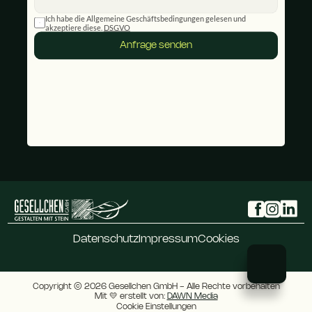
Ich habe die Allgemeine Geschäftsbedingungen gelesen und 
akzeptiere diese. 
DSGVO
Anfrage senden
Datenschutz
Impressum
Cookies
Copyright © 2026 Gesellchen GmbH - Alle Rechte vorbehalten
Mit 💛 erstellt von: 
DAWN Media
Cookie Einstellungen